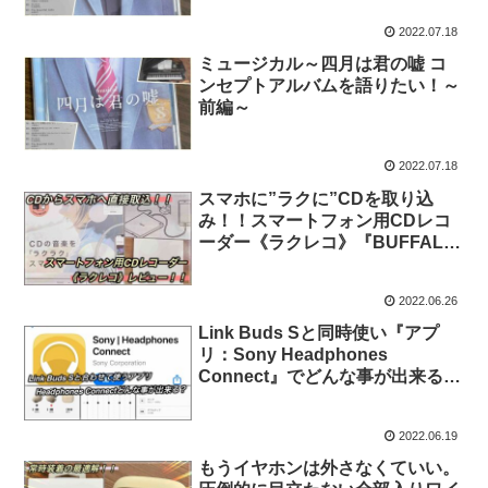
2022.07.18
ミュージカル～四月は君の嘘 コ
ンセプトアルバムを語りたい！～
前編～
2022.07.18
スマホに”ラクに”CDを取り込
み！！スマートフォン用CDレコ
ーダー《ラクレコ》『BUFFALO
RR-C1-WH』 レビュー
2022.06.26
Link Buds Sと同時使い『アプ
リ：Sony Headphones
Connect』でどんな事が出来る？
実際使ってみた！！
2022.06.19
もうイヤホンは外さなくていい。