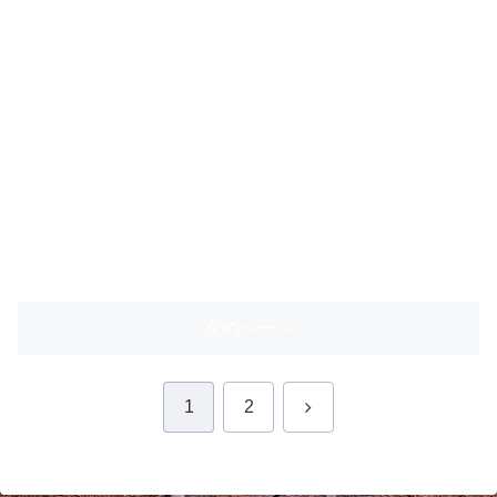
次のページ
次
1
2
へ